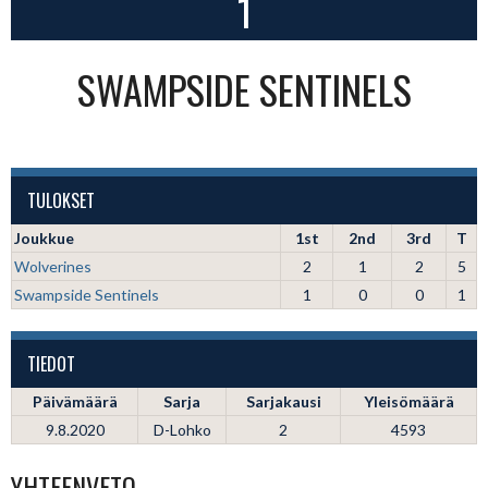
1
SWAMPSIDE SENTINELS
TULOKSET
Joukkue
1st
2nd
3rd
T
Wolverines
2
1
2
5
Swampside Sentinels
1
0
0
1
TIEDOT
Päivämäärä
Sarja
Sarjakausi
Yleisömäärä
9.8.2020
D-Lohko
2
4593
YHTEENVETO