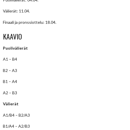
Välierät: 11.04.
Finaali ja pronssiottelu: 18.04.
KAAVIO
Puolivälierät
A1 – B4
B2 – A3
B1 – A4
A2 – B3
Välierät
A1/B4 – B2/A3
B1/A4 – A2/B3