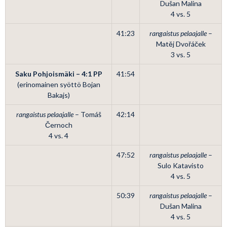
Dušan Malina
4 vs. 5
41:23
rangaistus pelaajalle
–
Matěj Dvořáček
3 vs. 5
Saku Pohjoismäki – 4:1
PP
41:54
(erinomainen syöttö Bojan
Bakajs)
rangaistus pelaajalle
– Tomáš
42:14
Černoch
4 vs. 4
47:52
rangaistus pelaajalle
–
Sulo Katavisto
4 vs. 5
50:39
rangaistus pelaajalle
–
Dušan Malina
4 vs. 5