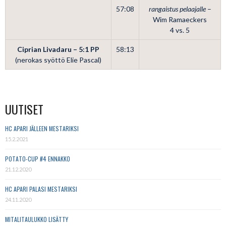
57:08
rangaistus pelaajalle
–
Wim Ramaeckers
4 vs. 5
Ciprian Livadaru – 5:1
PP
58:13
(nerokas syöttö Elie Pascal)
UUTISET
HC APARI JÄLLEEN MESTARIKSI
15.2.2021
POTATO-CUP #4 ENNAKKO
21.12.2020
HC APARI PALASI MESTARIKSI
24.11.2020
MITALITAULUKKO LISÄTTY