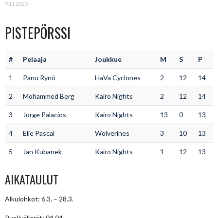
9.11.2020
PISTEPÖRSSI
#
Pelaaja
Joukkue
M
S
P
1
Panu Rynö
HaVa Cyclones
2
12
14
2
Mohammed Berg
Kairo Nights
2
12
14
3
Jorge Palacios
Kairo Nights
13
0
13
4
Elie Pascal
Wolverines
3
10
13
5
Jan Kubanek
Kairo Nights
1
12
13
AIKATAULUT
Alkulohkot: 6.3. – 28.3.
Puolivälierät: 04.04.