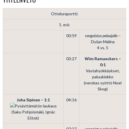
Otteluraportti:
1. erä:
00:59
rangaistus pelaajalle
–
Dušan Malina
4 vs. 5
03:27
Wim Ramaeckers –
0:1
Vastahyökkäykset,
paluukiekko
(nerokas syöttö Noel
Skog)
Juha Sipinen – 1:1
04:16
(Saku Pohjoismäki, Ignác
Eštok)
07:27
rangaistus pelaajalle
–