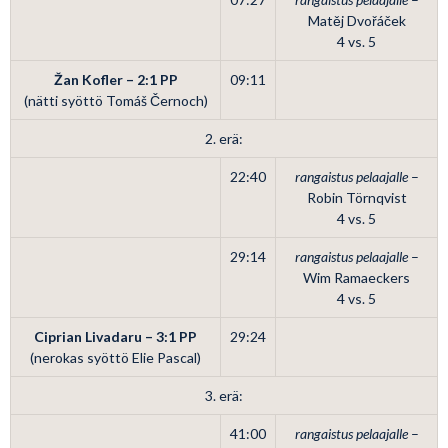
Matěj Dvořáček
4 vs. 5
Žan Kofler – 2:1
PP
09:11
(nätti syöttö Tomáš Černoch)
2. erä:
22:40
rangaistus pelaajalle
–
Robin Törnqvist
4 vs. 5
29:14
rangaistus pelaajalle
–
Wim Ramaeckers
4 vs. 5
Ciprian Livadaru – 3:1
PP
29:24
(nerokas syöttö Elie Pascal)
3. erä:
41:00
rangaistus pelaajalle
–