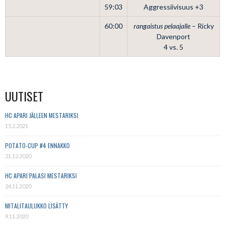
59:03
Aggressiivisuus +3
60:00
rangaistus pelaajalle
– Ricky
Davenport
4 vs. 5
UUTISET
HC APARI JÄLLEEN MESTARIKSI
15.2.2021
POTATO-CUP #4 ENNAKKO
21.12.2020
HC APARI PALASI MESTARIKSI
24.11.2020
MITALITAULUKKO LISÄTTY
9.11.2020