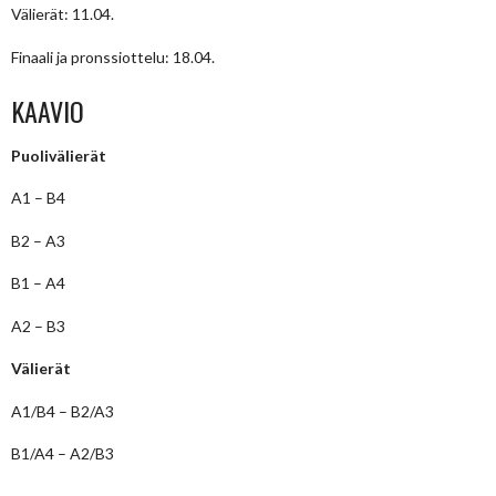
Välierät: 11.04.
Finaali ja pronssiottelu: 18.04.
KAAVIO
Puolivälierät
A1 – B4
B2 – A3
B1 – A4
A2 – B3
Välierät
A1/B4 – B2/A3
B1/A4 – A2/B3