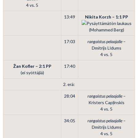
4 vs. 5
13:49
Nikita Korzh – 1:1
PP
(Mohammed Berg)
17:03
rangaistus pelaajalle
–
Dmitrijs Līdums
4 vs. 5
Žan Kofler – 2:1
PP
17:40
(ei syöttäjiä)
2. erä:
28:04
rangaistus pelaajalle
–
Kristers Capļinskis
4 vs. 5
34:05
rangaistus pelaajalle
–
Dmitrijs Līdums
4 vs. 5