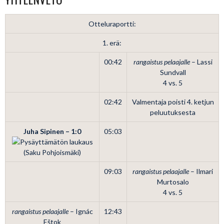
Otteluraportti:
1. erä:
00:42
rangaistus pelaajalle
– Lassi
Sundvall
4 vs. 5
02:42
Valmentaja poisti 4. ketjun
peluutuksesta
Juha Sipinen – 1:0
05:03
(Saku Pohjoismäki)
09:03
rangaistus pelaajalle
– Ilmari
Murtosalo
4 vs. 5
rangaistus pelaajalle
– Ignác
12:43
Eštok