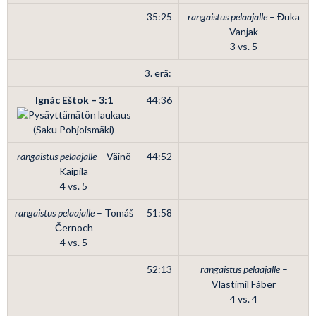
35:25
rangaistus pelaajalle
– Đuka
Vanjak
3 vs. 5
3. erä:
Ignác Eštok – 3:1
44:36
(Saku Pohjoismäki)
rangaistus pelaajalle
– Väinö
44:52
Kaipila
4 vs. 5
rangaistus pelaajalle
– Tomáš
51:58
Černoch
4 vs. 5
52:13
rangaistus pelaajalle
–
Vlastimil Fáber
4 vs. 4