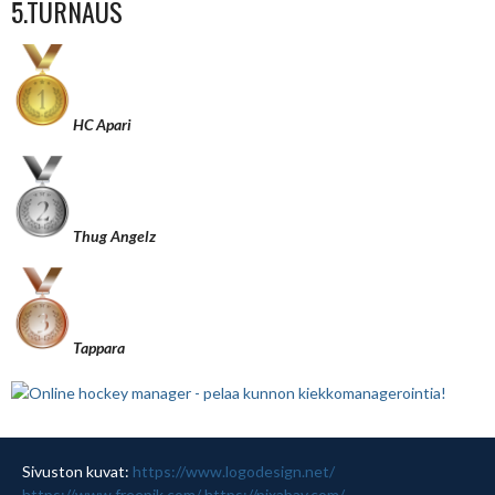
5.TURNAUS
HC Apari
Thug Angelz
Tappara
Sivuston kuvat:
https://www.logodesign.net/
https://www.freepik.com/
https://pixabay.com/