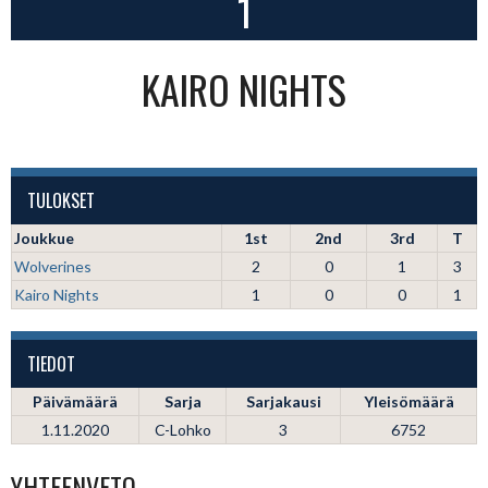
1
KAIRO NIGHTS
TULOKSET
Joukkue
1st
2nd
3rd
T
Wolverines
2
0
1
3
Kairo Nights
1
0
0
1
TIEDOT
Päivämäärä
Sarja
Sarjakausi
Yleisömäärä
1.11.2020
C-Lohko
3
6752
YHTEENVETO