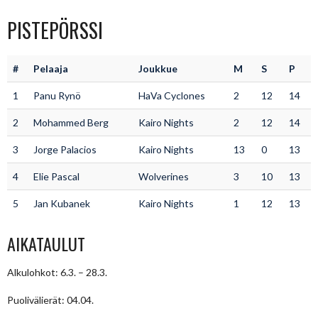
PISTEPÖRSSI
#
Pelaaja
Joukkue
M
S
P
1
Panu Rynö
HaVa Cyclones
2
12
14
2
Mohammed Berg
Kairo Nights
2
12
14
3
Jorge Palacios
Kairo Nights
13
0
13
4
Elie Pascal
Wolverines
3
10
13
5
Jan Kubanek
Kairo Nights
1
12
13
AIKATAULUT
Alkulohkot: 6.3. – 28.3.
Puolivälierät: 04.04.