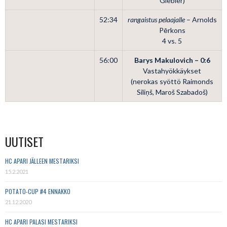
Giebler)
52:34
rangaistus pelaajalle
– Arnolds
Pērkons
4 vs. 5
56:00
Barys Makulovich – 0:6
Vastahyökkäykset
(nerokas syöttö Raimonds
Siliņš, Maroš Szabadoš)
UUTISET
HC APARI JÄLLEEN MESTARIKSI
15.2.2021
POTATO-CUP #4 ENNAKKO
21.12.2020
HC APARI PALASI MESTARIKSI