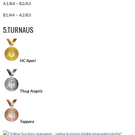
A1/B4 – B2/A3
B1/A4 – A2/B3
5.TURNAUS
HC Apari
Thug Angelz
Tappara