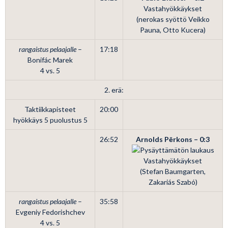
Vastahyökkäykset
(nerokas syöttö Veikko
Pauna, Otto Kucera)
rangaistus pelaajalle
–
17:18
Bonifác Marek
4 vs. 5
2. erä:
Taktiikkapisteet
20:00
hyökkäys 5 puolustus 5
26:52
Arnolds Pērkons – 0:3
Vastahyökkäykset
(Stefan Baumgarten,
Zakariás Szabó)
rangaistus pelaajalle
–
35:58
Evgeniy Fedorishchev
4 vs. 5