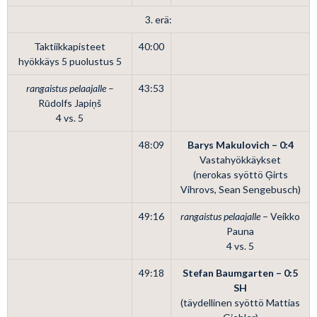
3. erä:
Taktiikkapisteet
40:00
hyökkäys 5 puolustus 5
rangaistus pelaajalle
–
43:53
Rūdolfs Japiņš
4 vs. 5
48:09
Barys Makulovich – 0:4
Vastahyökkäykset
(nerokas syöttö Ģirts
Vihrovs, Sean Sengebusch)
49:16
rangaistus pelaajalle
– Veikko
Pauna
4 vs. 5
49:18
Stefan Baumgarten – 0:5
SH
(täydellinen syöttö Mattias