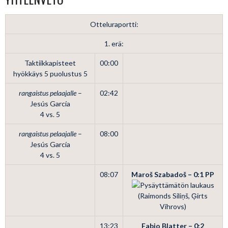
Otteluraportti:
1. erä:
Taktiikkapisteet
00:00
hyökkäys 5 puolustus 5
rangaistus pelaajalle
–
02:42
Jesús García
4 vs. 5
rangaistus pelaajalle
–
08:00
Jesús García
4 vs. 5
08:07
Maroš Szabadoš – 0:1
PP
(Raimonds Siliņš, Ģirts
Vihrovs)
13:23
Fabio Blatter – 0:2