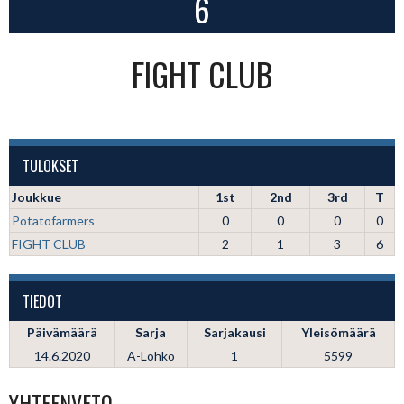
6
FIGHT CLUB
TULOKSET
Joukkue
1st
2nd
3rd
T
Potatofarmers
0
0
0
0
FIGHT CLUB
2
1
3
6
TIEDOT
Päivämäärä
Sarja
Sarjakausi
Yleisömäärä
14.6.2020
A-Lohko
1
5599
YHTEENVETO