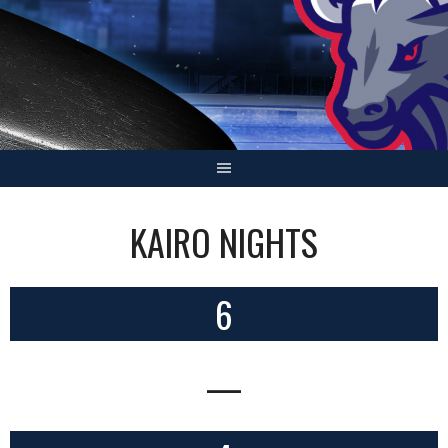
Skip
to
content
KAIRO NIGHTS
6
—