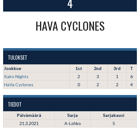
4
HAVA CYCLONES
TULOKSET
Joukkue
1st
2nd
3rd
T
Kairo Nights
2
3
1
6
HaVa Cyclones
0
2
2
4
TIEDOT
Päivämäärä
Sarja
Sarjakausi
21.3.2021
A-Lohko
5