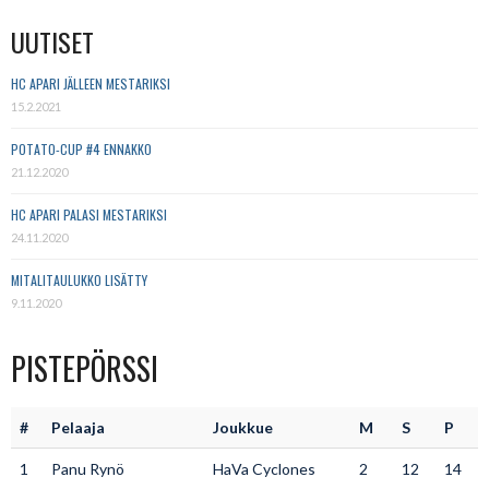
UUTISET
HC APARI JÄLLEEN MESTARIKSI
15.2.2021
POTATO-CUP #4 ENNAKKO
21.12.2020
HC APARI PALASI MESTARIKSI
24.11.2020
MITALITAULUKKO LISÄTTY
9.11.2020
PISTEPÖRSSI
#
Pelaaja
Joukkue
M
S
P
1
Panu Rynö
HaVa Cyclones
2
12
14