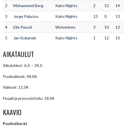
2
Mohammed Berg
Kairo Nights
2
12
14
3
Jorge Palacios
Kairo Nights
13
0
13
4
Elie Pascal
Wolverines
3
10
13
5
Jan Kubanek
Kairo Nights
1
12
13
AIKATAULUT
Alkulohkot: 6.3. – 28.3.
Puolivälierät: 04.04.
Välierät: 11.04.
Finaali ja pronssiottelu: 18.04.
KAAVIO
Puolivälierät