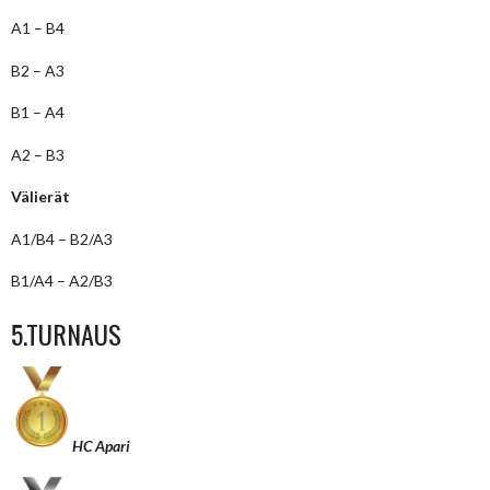
A1 – B4
B2 – A3
B1 – A4
A2 – B3
Välierät
A1/B4 – B2/A3
B1/A4 – A2/B3
5.TURNAUS
HC Apari