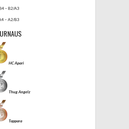
B4 – B2/A3
A4 – A2/B3
TURNAUS
HC Apari
Thug Angelz
Tappara