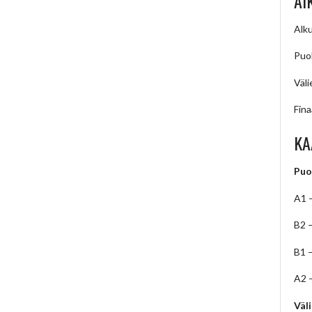
AI
Alku
Puol
Väli
Fina
KA
Puo
A1 
B2 
B1 
A2 
Väl