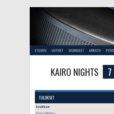
Skip
to
content
ETUSIVU
UUTISET
JOUKKUEET
ARKISTO
POTA
KAIRO NIGHTS
7
TULOKSET
Joukkue
Kairo Nights