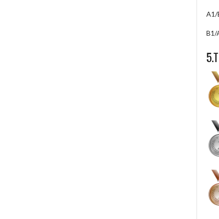
A1/
B1/
5.