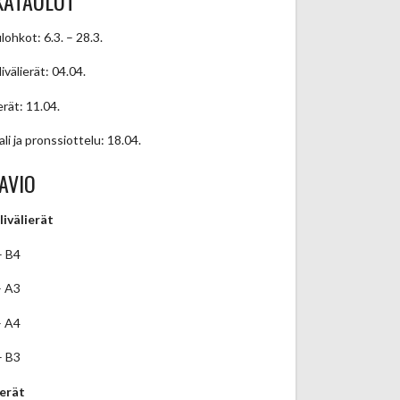
KATAULUT
lohkot: 6.3. – 28.3.
ivälierät: 04.04.
erät: 11.04.
ali ja pronssiottelu: 18.04.
AVIO
livälierät
– B4
– A3
– A4
– B3
ierät