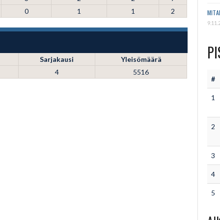
0
1
1
2
MITA
9.11.
PI
Sarjakausi
Yleisömäärä
4
5516
#
1
2
3
4
5