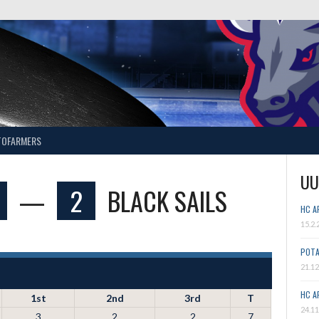
TOFARMERS
UU
—
2
BLACK SAILS
HC A
15.2.
POTA
21.12
HC A
1st
2nd
3rd
T
24.11
3
2
2
7