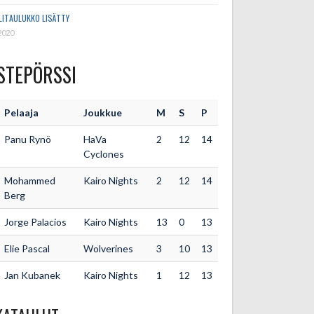
LITAULUKKO LISÄTTY
2020
STEPÖRSSI
Pelaaja
Joukkue
M
S
P
Panu Rynö
HaVa
2
12
14
Cyclones
Mohammed
Kairo Nights
2
12
14
Berg
Jorge Palacios
Kairo Nights
13
0
13
Elie Pascal
Wolverines
3
10
13
Jan Kubanek
Kairo Nights
1
12
13