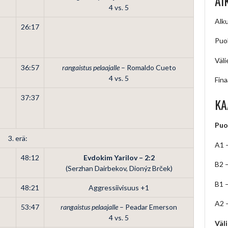
AI
4 vs. 5
Alku
26:17
Puol
Väli
36:57
rangaistus pelaajalle
– Romaldo Cueto
4 vs. 5
Fina
37:37
KA
Puo
3. erä:
A1 
48:12
Evdokim Yarilov – 2:2
B2 
(Serzhan Dairbekov, Dionýz Brček)
B1 
48:21
Aggressiivisuus +1
A2 
53:47
rangaistus pelaajalle
– Peadar Emerson
4 vs. 5
Väl