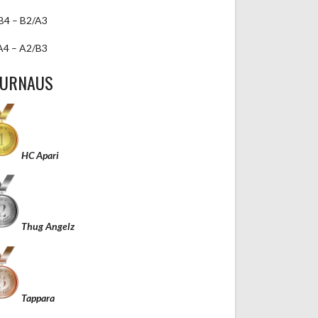
B4 – B2/A3
A4 – A2/B3
TURNAUS
HC Apari
Thug Angelz
Tappara