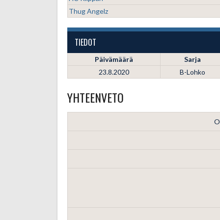
Thug Angelz
TIEDOT
Päivämäärä
Sarja
23.8.2020
B-Lohko
YHTEENVETO
O