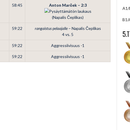
58:45
Anton Marček – 2:3
A1/
(Napalis Čeplikas)
B1/
59:22
rangaistus pelaajalle
– Napalis Čeplikas
5.
4 vs. 5
59:22
Aggressiivisuus -1
59:22
Aggressiivisuus -1