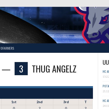
TOFARMERS
UU
—
3
THUG ANGELZ
HC A
15.2.
POTA
21.12
HC A
1st
2nd
3rd
T
24.11
0
2
0
2