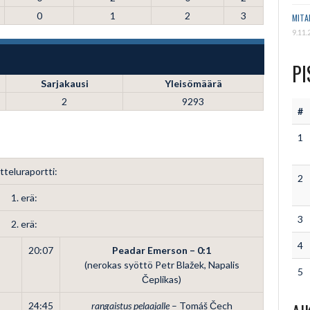
0
1
2
3
MITA
9.11.
PI
Sarjakausi
Yleisömäärä
2
9293
#
1
tteluraportti:
2
1. erä:
3
2. erä:
4
20:07
Peadar Emerson – 0:1
(nerokas syöttö Petr Blažek, Napalis
5
Čeplikas)
24:45
rangaistus pelaajalle
– Tomáš Čech