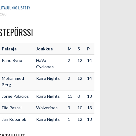
LITAULUKKO LISÄTTY
2020
STEPÖRSSI
Pelaaja
Joukkue
M
S
P
Panu Rynö
HaVa
2
12
14
Cyclones
Mohammed
Kairo Nights
2
12
14
Berg
Jorge Palacios
Kairo Nights
13
0
13
Elie Pascal
Wolverines
3
10
13
Jan Kubanek
Kairo Nights
1
12
13