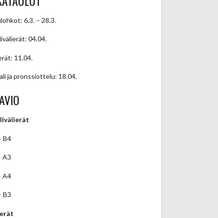
KATAULUT
lohkot: 6.3. – 28.3.
ivälierät: 04.04.
erät: 11.04.
ali ja pronssiottelu: 18.04.
AVIO
livälierät
– B4
– A3
– A4
– B3
ierät