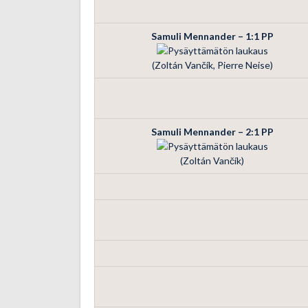
Samuli Mennander – 1:1
PP
(Zoltán Vančík, Pierre Neise)
Samuli Mennander – 2:1
PP
(Zoltán Vančík)