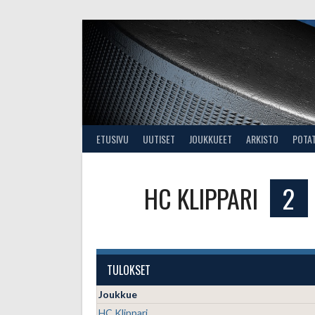
Skip
to
content
ETUSIVU
UUTISET
JOUKKUEET
ARKISTO
POTA
HC KLIPPARI
2
TULOKSET
Joukkue
HC Klippari