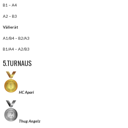
B1 – A4
A2 – B3
Välierät
A1/B4 – B2/A3
B1/A4 – A2/B3
5.TURNAUS
HC Apari
Thug Angelz