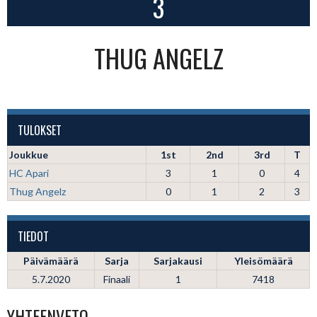
3
THUG ANGELZ
TULOKSET
Joukkue
1st
2nd
3rd
T
HC Apari
3
1
0
4
Thug Angelz
0
1
2
3
TIEDOT
Päivämäärä
Sarja
Sarjakausi
Yleisömäärä
5.7.2020
Finaali
1
7418
YHTEENVETO