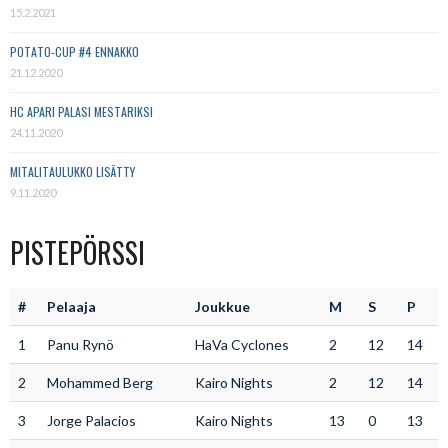
15.2.2021
POTATO-CUP #4 ENNAKKO
21.12.2020
HC APARI PALASI MESTARIKSI
24.11.2020
MITALITAULUKKO LISÄTTY
9.11.2020
PISTEPÖRSSI
#
Pelaaja
Joukkue
M
S
P
1
Panu Rynö
HaVa Cyclones
2
12
14
2
Mohammed Berg
Kairo Nights
2
12
14
3
Jorge Palacios
Kairo Nights
13
0
13