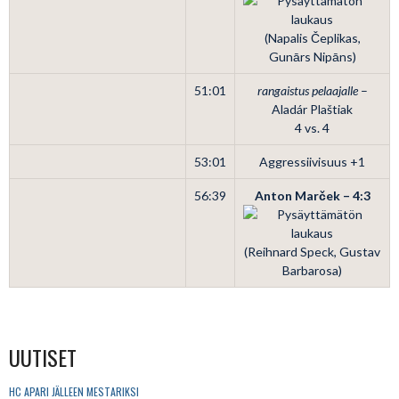
(Napalis Čeplikas,
Gunārs Nipāns)
51:01
rangaistus pelaajalle
–
Aladár Plaštiak
4 vs. 4
53:01
Aggressiivisuus +1
56:39
Anton Marček – 4:3
(Reihnard Speck, Gustav
Barbarosa)
UUTISET
HC APARI JÄLLEEN MESTARIKSI