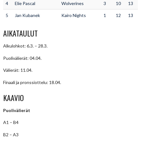
4
Elie Pascal
Wolverines
3
10
13
5
Jan Kubanek
Kairo Nights
1
12
13
AIKATAULUT
Alkulohkot: 6.3. – 28.3.
Puolivälierät: 04.04.
Välierät: 11.04.
Finaali ja pronssiottelu: 18.04.
KAAVIO
Puolivälierät
A1 – B4
B2 – A3