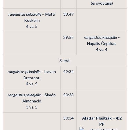
(ei syöttäjiä)
rangaistus pelaajalle
– Matti
38:47
Koskelin
4 vs. 5
39:55
rangaistus pelaajalle
–
Napalis Čeplikas
4 vs. 4
3. erä:
rangaistus pelaajalle
– Liavon
49:34
Brestsou
4 vs. 5
rangaistus pelaajalle
– Simón
50:33
Almonacid
3 vs. 5
50:34
Aladár Plaštiak – 4:2
PP