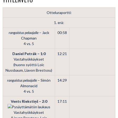
Otteluraportti:
1. erä:
rangaistus pelaajalle
– Jack
00:58
Chapman
4 vs. 5
Daniel Petrák – 1:0
12:21
Vastahyökkäykset
(huono syöttö Loic
Nussbaum, Liavon Brestsou)
rangaistus pelaajalle
– Simón
14:29
Almonacid
4 vs. 5
Vents Riekstiņš – 2:0
17:11
Vastahyökkäykset
(Liavon Brestsou, Loic