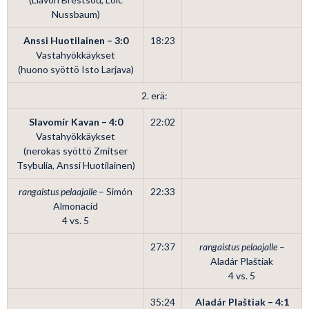
Nussbaum)
Anssi Huotilainen – 3:0
18:23
Vastahyökkäykset
(huono syöttö Isto Larjava)
2. erä:
Slavomír Kavan – 4:0
22:02
Vastahyökkäykset
(nerokas syöttö Zmitser
Tsybulia, Anssi Huotilainen)
rangaistus pelaajalle
– Simón
22:33
Almonacid
4 vs. 5
27:37
rangaistus pelaajalle
–
Aladár Plaštiak
4 vs. 5
35:24
Aladár Plaštiak – 4:1