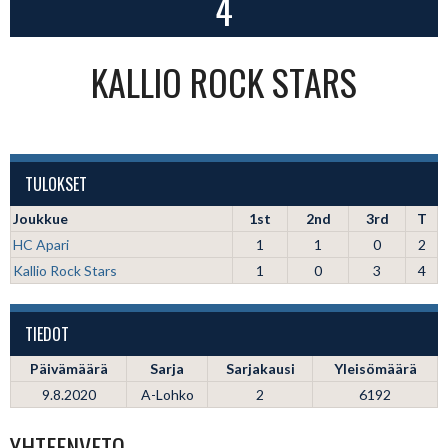
4
KALLIO ROCK STARS
TULOKSET
Joukkue
1st
2nd
3rd
T
HC Apari
1
1
0
2
Kallio Rock Stars
1
0
3
4
TIEDOT
Päivämäärä
Sarja
Sarjakausi
Yleisömäärä
9.8.2020
A-Lohko
2
6192
YHTEENVETO