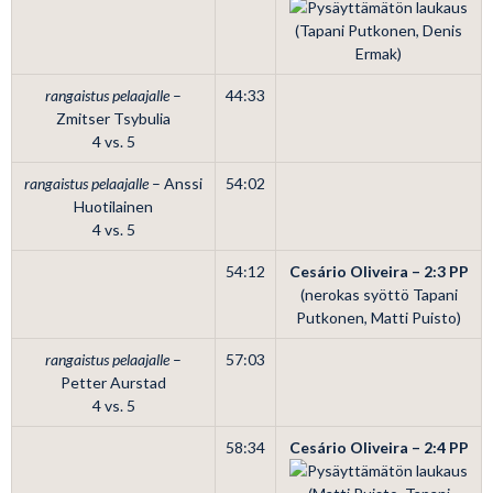
(Tapani Putkonen, Denis
Ermak)
rangaistus pelaajalle
–
44:33
Zmitser Tsybulia
4 vs. 5
rangaistus pelaajalle
– Anssi
54:02
Huotilainen
4 vs. 5
54:12
Cesário Oliveira – 2:3
PP
(nerokas syöttö Tapani
Putkonen, Matti Puisto)
rangaistus pelaajalle
–
57:03
Petter Aurstad
4 vs. 5
58:34
Cesário Oliveira – 2:4
PP