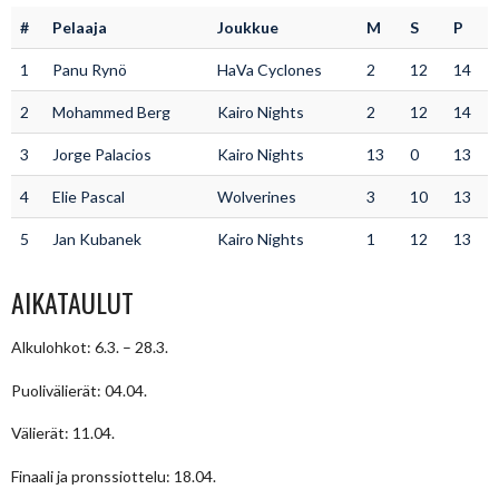
#
Pelaaja
Joukkue
M
S
P
1
Panu Rynö
HaVa Cyclones
2
12
14
2
Mohammed Berg
Kairo Nights
2
12
14
3
Jorge Palacios
Kairo Nights
13
0
13
4
Elie Pascal
Wolverines
3
10
13
5
Jan Kubanek
Kairo Nights
1
12
13
AIKATAULUT
Alkulohkot: 6.3. – 28.3.
Puolivälierät: 04.04.
Välierät: 11.04.
Finaali ja pronssiottelu: 18.04.