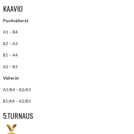
KAAVIO
Puolivälierät
A1 – B4
B2 – A3
B1 – A4
A2 – B3
Välierät
A1/B4 – B2/A3
B1/A4 – A2/B3
5.TURNAUS