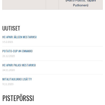
(Matti Puisto, Tapani
Putkonen)
UUTISET
HC APARI JÄLLEEN MESTARIKSI
15.2.2021
POTATO-CUP #4 ENNAKKO
21.12.2020
HC APARI PALASI MESTARIKSI
24.11.2020
MITALITAULUKKO LISÄTTY
9.11.2020
PISTEPÖRSSI