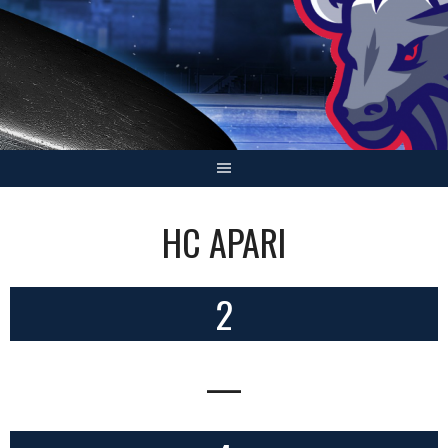
Skip
to
content
HC APARI
2
—