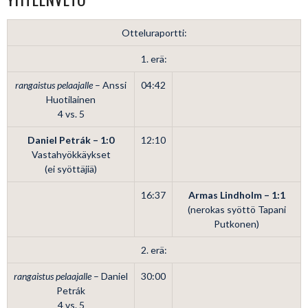
Otteluraportti:
1. erä:
rangaistus pelaajalle
– Anssi
04:42
Huotilainen
4 vs. 5
Daniel Petrák – 1:0
12:10
Vastahyökkäykset
(ei syöttäjiä)
16:37
Armas Lindholm – 1:1
(nerokas syöttö Tapani
Putkonen)
2. erä:
rangaistus pelaajalle
– Daniel
30:00
Petrák
4 vs. 5