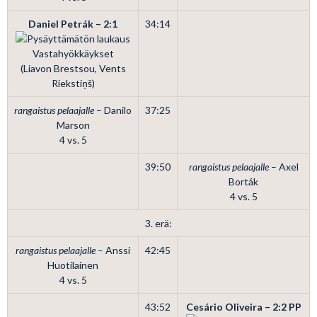
Daniel Petrák – 2:1
34:14
Vastahyökkäykset
(Liavon Brestsou, Vents
Riekstiņš)
rangaistus pelaajalle
– Danilo
37:25
Marson
4 vs. 5
39:50
rangaistus pelaajalle
– Axel
Borták
4 vs. 5
3. erä:
rangaistus pelaajalle
– Anssi
42:45
Huotilainen
4 vs. 5
43:52
Cesário Oliveira – 2:2
PP