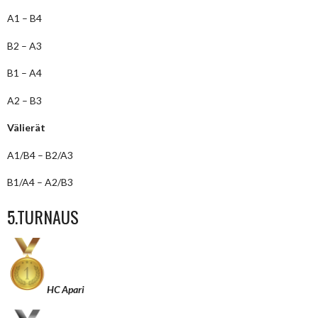
A1 – B4
B2 – A3
B1 – A4
A2 – B3
Välierät
A1/B4 – B2/A3
B1/A4 – A2/B3
5.TURNAUS
HC Apari