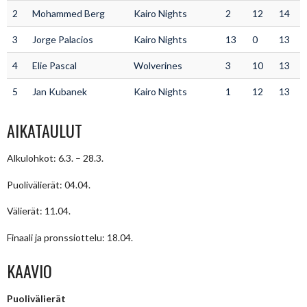
2
Mohammed Berg
Kairo Nights
2
12
14
3
Jorge Palacios
Kairo Nights
13
0
13
4
Elie Pascal
Wolverines
3
10
13
5
Jan Kubanek
Kairo Nights
1
12
13
AIKATAULUT
Alkulohkot: 6.3. – 28.3.
Puolivälierät: 04.04.
Välierät: 11.04.
Finaali ja pronssiottelu: 18.04.
KAAVIO
Puolivälierät