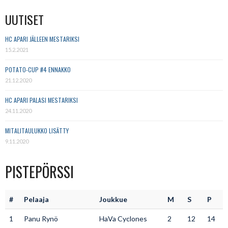
UUTISET
HC APARI JÄLLEEN MESTARIKSI
15.2.2021
POTATO-CUP #4 ENNAKKO
21.12.2020
HC APARI PALASI MESTARIKSI
24.11.2020
MITALITAULUKKO LISÄTTY
9.11.2020
PISTEPÖRSSI
#
Pelaaja
Joukkue
M
S
P
1
Panu Rynö
HaVa Cyclones
2
12
14