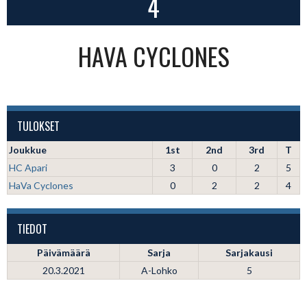
4
HAVA CYCLONES
TULOKSET
Joukkue
1st
2nd
3rd
T
HC Apari
3
0
2
5
HaVa Cyclones
0
2
2
4
TIEDOT
Päivämäärä
Sarja
Sarjakausi
20.3.2021
A-Lohko
5