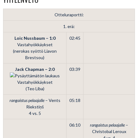
Otteluraportti:
1. erä:
Loic Nussbaum – 1:0
02:45
Vastahyökkäykset
(nerokas syöttö Liavon
Brestsou)
Jack Chapman – 2:0
03:39
Vastahyökkäykset
(Teo Liba)
rangaistus pelaajalle
– Vents
05:18
Riekstiņš
4 vs. 5
06:10
rangaistus pelaajalle
–
Christobal Leroux
4 vs. 4