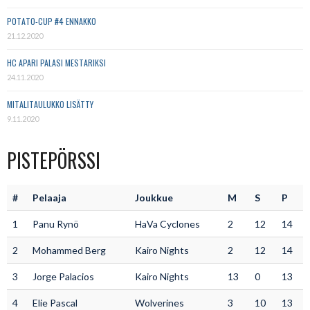
POTATO-CUP #4 ENNAKKO
21.12.2020
HC APARI PALASI MESTARIKSI
24.11.2020
MITALITAULUKKO LISÄTTY
9.11.2020
PISTEPÖRSSI
#
Pelaaja
Joukkue
M
S
P
1
Panu Rynö
HaVa Cyclones
2
12
14
2
Mohammed Berg
Kairo Nights
2
12
14
3
Jorge Palacios
Kairo Nights
13
0
13
4
Elie Pascal
Wolverines
3
10
13