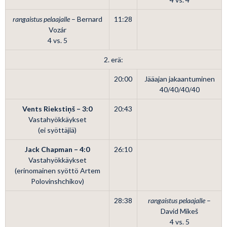
rangaistus pelaajalle
– Bernard
11:28
Vozár
4 vs. 5
2. erä:
20:00
Jääajan jakaantuminen
40/40/40/40
Vents Riekstiņš – 3:0
20:43
Vastahyökkäykset
(ei syöttäjiä)
Jack Chapman – 4:0
26:10
Vastahyökkäykset
(erinomainen syöttö Artem
Polovinshchikov)
28:38
rangaistus pelaajalle
–
David Mikeš
4 vs. 5