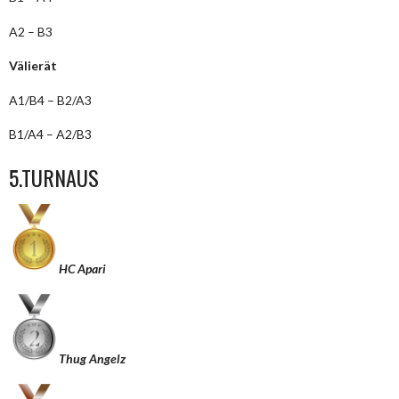
A2 – B3
Välierät
A1/B4 – B2/A3
B1/A4 – A2/B3
5.TURNAUS
HC Apari
Thug Angelz