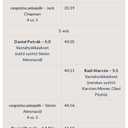
rangaistus pelaajalle
– Jack
35:19
Chapman
4 vs. 5
3. erä:
Daniel Petrák – 5:0
40:05
Vastahyökkäykset
(nätti syöttö Simón
Almonacid)
40:11
Raúl Alarcón – 5:1
Vastahyökkäykset
(nerokas syöttö
Karsten Minner, Olavi
Pöyhö)
rangaistus pelaajalle
– Simón
44:56
Almonacid
4 vs. 5