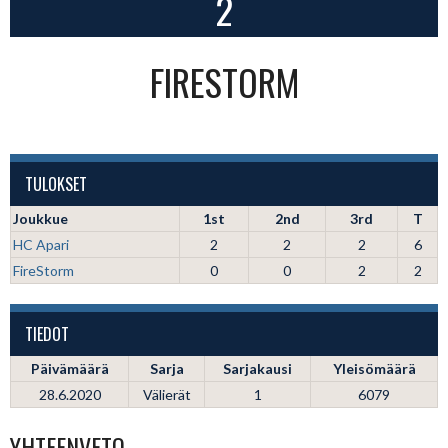
2
FIRESTORM
TULOKSET
Joukkue
1st
2nd
3rd
T
HC Apari
2
2
2
6
FireStorm
0
0
2
2
TIEDOT
Päivämäärä
Sarja
Sarjakausi
Yleisömäärä
28.6.2020
Välierät
1
6079
YHTEENVETO