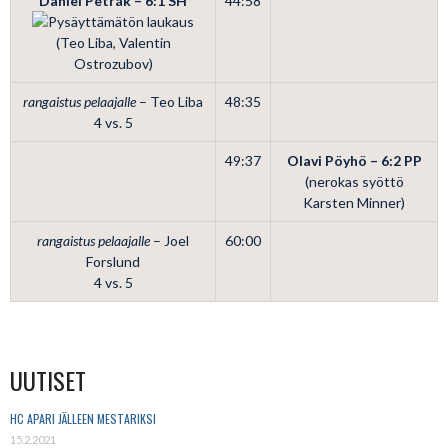
Daniel Petrák – 6:1
SH
44:58
(Teo Liba, Valentin
Ostrozubov)
rangaistus pelaajalle
– Teo Liba
48:35
4 vs. 5
49:37
Olavi Pöyhö – 6:2
PP
(nerokas syöttö
Karsten Minner)
rangaistus pelaajalle
– Joel
60:00
Forslund
4 vs. 5
UUTISET
HC APARI JÄLLEEN MESTARIKSI
15.2.2021