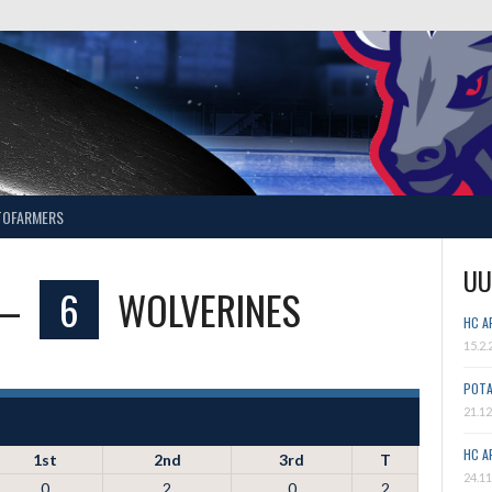
TOFARMERS
UU
—
6
WOLVERINES
HC A
15.2.
POTA
21.12
HC A
1st
2nd
3rd
T
24.11
0
2
0
2