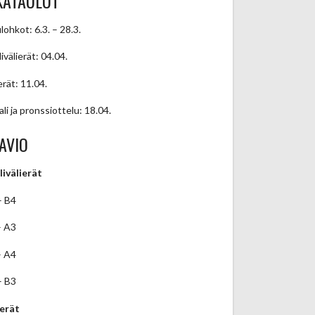
KATAULUT
lohkot: 6.3. – 28.3.
ivälierät: 04.04.
erät: 11.04.
ali ja pronssiottelu: 18.04.
AVIO
livälierät
– B4
– A3
– A4
– B3
ierät