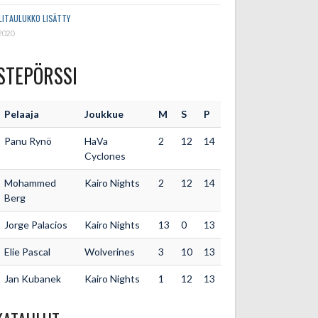
LITAULUKKO LISÄTTY
2020
STEPÖRSSI
Pelaaja
Joukkue
M
S
P
Panu Rynö
HaVa
2
12
14
Cyclones
Mohammed
Kairo Nights
2
12
14
Berg
Jorge Palacios
Kairo Nights
13
0
13
Elie Pascal
Wolverines
3
10
13
Jan Kubanek
Kairo Nights
1
12
13