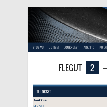
Skip
to
content
ETUSIVU
UUTISET
JOUKKUEET
ARKISTO
POTA
FLEGUT
2
TULOKSET
Joukkue
FLEGUT