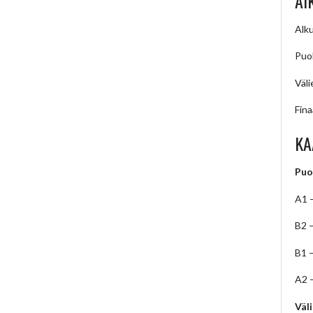
AI
Alku
Puol
Väli
Fina
KA
Puo
A1 
B2 
B1 
A2 
Väl