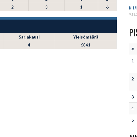
2
3
1
6
MITA
9.11.
PI
Sarjakausi
Yleisömäärä
4
6841
#
1
2
3
4
5