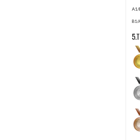
A1/
B1/
5.