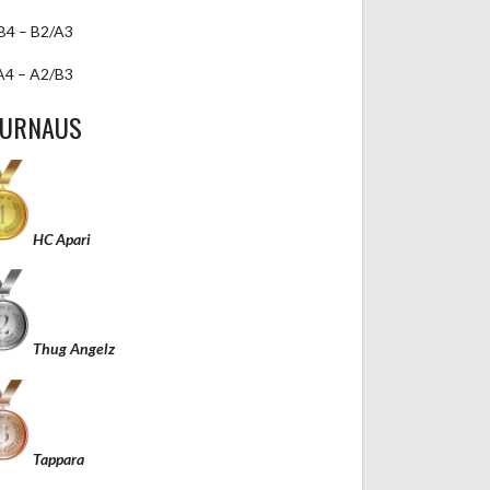
B4 – B2/A3
A4 – A2/B3
TURNAUS
HC Apari
Thug Angelz
Tappara