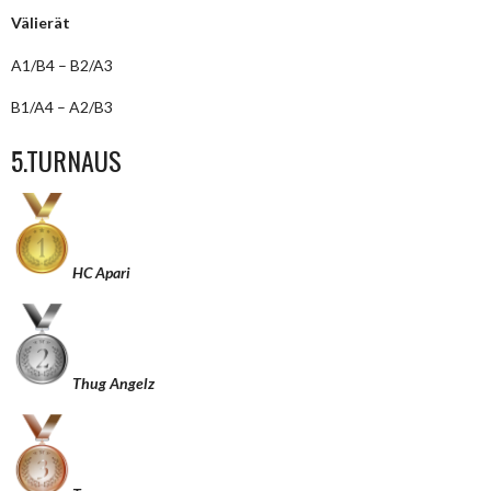
Välierät
A1/B4 – B2/A3
B1/A4 – A2/B3
5.TURNAUS
HC Apari
Thug Angelz