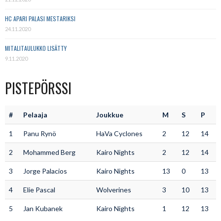
HC APARI PALASI MESTARIKSI
24.11.2020
MITALITAULUKKO LISÄTTY
9.11.2020
PISTEPÖRSSI
#
Pelaaja
Joukkue
M
S
P
1
Panu Rynö
HaVa Cyclones
2
12
14
2
Mohammed Berg
Kairo Nights
2
12
14
3
Jorge Palacios
Kairo Nights
13
0
13
4
Elie Pascal
Wolverines
3
10
13
5
Jan Kubanek
Kairo Nights
1
12
13