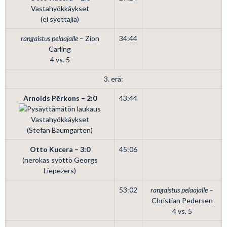
Vastahyökkäykset
(ei syöttäjiä)
rangaistus pelaajalle
– Zion
34:44
Carling
4 vs. 5
3. erä:
Arnolds Pērkons – 2:0
43:44
Vastahyökkäykset
(Stefan Baumgarten)
Otto Kucera – 3:0
45:06
(nerokas syöttö Georgs
Liepezers)
53:02
rangaistus pelaajalle
–
Christian Pedersen
4 vs. 5