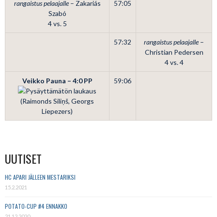
rangaistus pelaajalle
– Zakariás
57:05
Szabó
4 vs. 5
57:32
rangaistus pelaajalle
–
Christian Pedersen
4 vs. 4
Veikko Pauna – 4:0
PP
59:06
(Raimonds Siliņš, Georgs
Liepezers)
UUTISET
HC APARI JÄLLEEN MESTARIKSI
15.2.2021
POTATO-CUP #4 ENNAKKO
21.12.2020