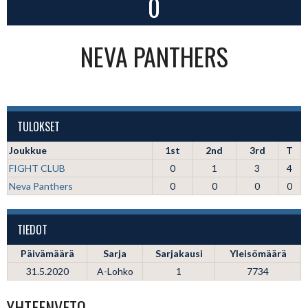
0
NEVA PANTHERS
TULOKSET
Joukkue
1st
2nd
3rd
T
FIGHT CLUB
0
1
3
4
Neva Panthers
0
0
0
0
TIEDOT
Päivämäärä
Sarja
Sarjakausi
Yleisömäärä
31.5.2020
A-Lohko
1
7734
YHTEENVETO