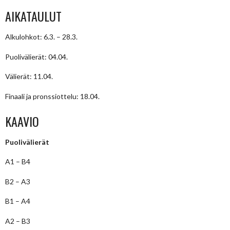
AIKATAULUT
Alkulohkot: 6.3. – 28.3.
Puolivälierät: 04.04.
Välierät: 11.04.
Finaali ja pronssiottelu: 18.04.
KAAVIO
Puolivälierät
A1 – B4
B2 – A3
B1 – A4
A2 – B3