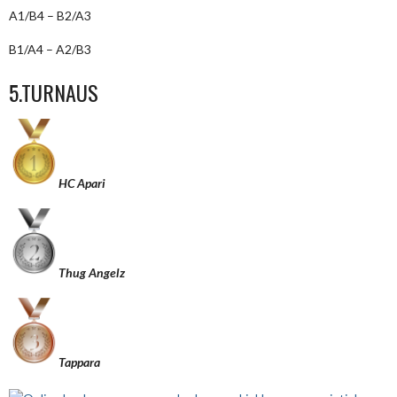
A1/B4 – B2/A3
B1/A4 – A2/B3
5.TURNAUS
HC Apari
Thug Angelz
Tappara