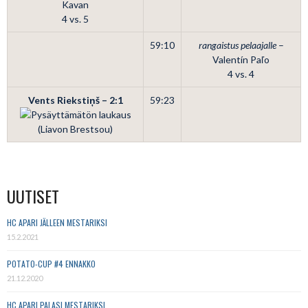
Kavan
4 vs. 5
59:10
rangaistus pelaajalle
–
Valentín Paľo
4 vs. 4
Vents Riekstiņš – 2:1
59:23
(Liavon Brestsou)
UUTISET
HC APARI JÄLLEEN MESTARIKSI
15.2.2021
POTATO-CUP #4 ENNAKKO
21.12.2020
HC APARI PALASI MESTARIKSI