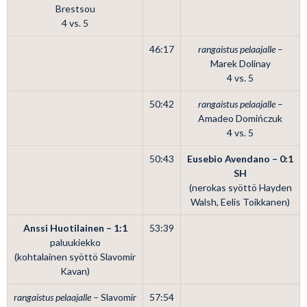
Brestsou
4 vs. 5
46:17
rangaistus pelaajalle
–
Marek Dolinay
4 vs. 5
50:42
rangaistus pelaajalle
–
Amadeo Domińczuk
4 vs. 5
50:43
Eusebio Avendano – 0:1
SH
(nerokas syöttö Hayden
Walsh, Eelis Toikkanen)
Anssi Huotilainen – 1:1
53:39
paluukiekko
(kohtalainen syöttö Slavomír
Kavan)
rangaistus pelaajalle
– Slavomír
57:54