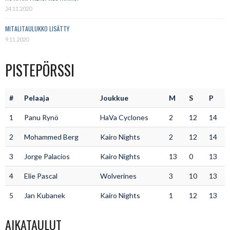
24.11.2020
MITALITAULUKKO LISÄTTY
9.11.2020
PISTEPÖRSSI
#
Pelaaja
Joukkue
M
S
P
1
Panu Rynö
HaVa Cyclones
2
12
14
2
Mohammed Berg
Kairo Nights
2
12
14
3
Jorge Palacios
Kairo Nights
13
0
13
4
Elie Pascal
Wolverines
3
10
13
5
Jan Kubanek
Kairo Nights
1
12
13
AIKATAULUT