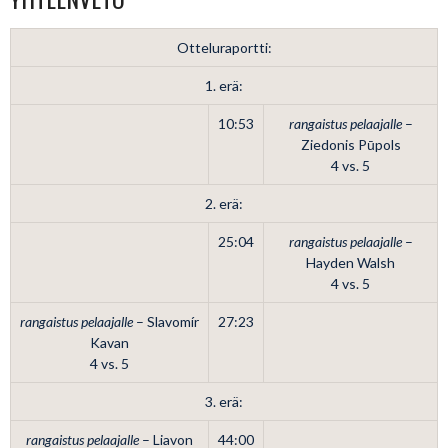
Otteluraportti:
1. erä:
10:53
rangaistus pelaajalle
–
Ziedonis Pūpols
4 vs. 5
2. erä:
25:04
rangaistus pelaajalle
–
Hayden Walsh
4 vs. 5
rangaistus pelaajalle
– Slavomír
27:23
Kavan
4 vs. 5
3. erä:
rangaistus pelaajalle
– Liavon
44:00