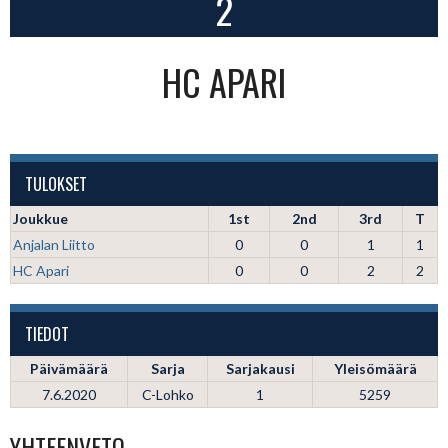
2
HC APARI
TULOKSET
Joukkue
1st
2nd
3rd
T
Anjalan Liitto
0
0
1
1
HC Apari
0
0
2
2
TIEDOT
Päivämäärä
Sarja
Sarjakausi
Yleisömäärä
7.6.2020
C-Lohko
1
5259
YHTEENVETO