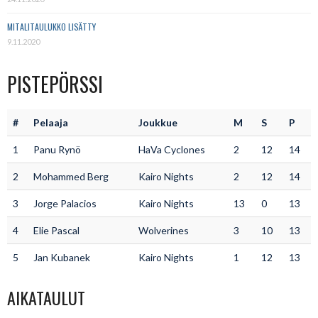
MITALITAULUKKO LISÄTTY
9.11.2020
PISTEPÖRSSI
#
Pelaaja
Joukkue
M
S
P
1
Panu Rynö
HaVa Cyclones
2
12
14
2
Mohammed Berg
Kairo Nights
2
12
14
3
Jorge Palacios
Kairo Nights
13
0
13
4
Elie Pascal
Wolverines
3
10
13
5
Jan Kubanek
Kairo Nights
1
12
13
AIKATAULUT