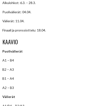
Alkulohkot: 6.3. – 28.3.
Puolivälierät: 04.04.
Välierät: 11.04.
Finaali ja pronssiottelu: 18.04.
KAAVIO
Puolivälierät
A1 – B4
B2 – A3
B1 – A4
A2 – B3
Välierät
A1/B4 – B2/A3