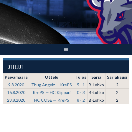
Skip
to
content
OTTELUT
Päivämäärä
Ottelu
Tulos
Sarja
Sarjakausi
9.8.2020
Thug Angelz — KrePS
5 - 1
B-Lohko
2
16.8.2020
KrePS — HC Klippari
0 - 3
B-Lohko
2
23.8.2020
HC COSE — KrePS
8 - 2
B-Lohko
2